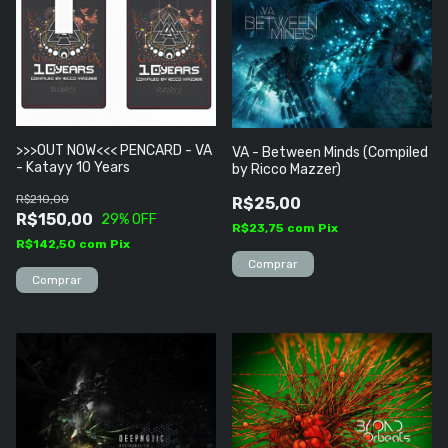
>>>OUT NOW<<< PENCARD - VA
VA - Between Minds (Compiled
- Katayy 10 Years
by Ricco Mazzer)
R$210,00
R$25,00
R$150,00
29
% OFF
R$23,75
com
Pix
R$142,50
com
Pix