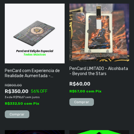
PenCard LIMITADO - Alcohbata
PenCard com Experiencia de
- Beyond the Stars
Realidade Aumentada -
Discografia Completa Todas as
R$60,00
R$800,00
Músicas
R$350,00
56
% OFF
R$57,00
com
Pix
3
x
de
R$116,67
sem juros
R$332,50
com
Pix