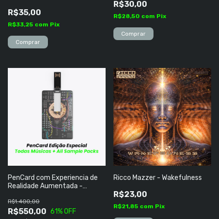
R$30,00
R$35,00
R$28,50
com
Pix
R$33,25
com
Pix
PenCard com Experiencia de
Ricco Mazzer - Wakefulness
Realidade Aumentada -
R$23,00
Discografia Completa Todas as
R$1.400,00
Músicas + Todos Sample Packs
R$21,85
com
Pix
R$550,00
61
% OFF