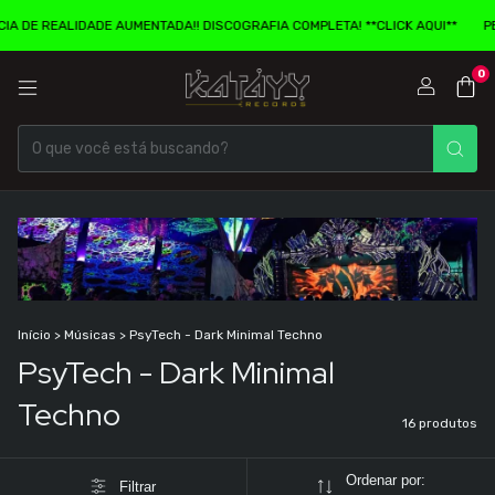
REALIDADE AUMENTADA!! DISCOGRAFIA COMPLETA! **CLICK AQUI**
PENCARD
0
Início
>
Músicas
>
PsyTech - Dark Minimal Techno
PsyTech - Dark Minimal
Techno
16 produtos
Ordenar por:
Filtrar