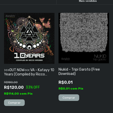
Mais vendidos
Niukid - Tripi Garoto (Free
>>>OUT NOW<<< VA - Katayy 10
Download)
Years (Compiled by Ricco
Mazzer)
R$0,01
R$180,00
R$120,00
33
% OFF
R$0,01
com
Pix
R$114,00
com
Pix