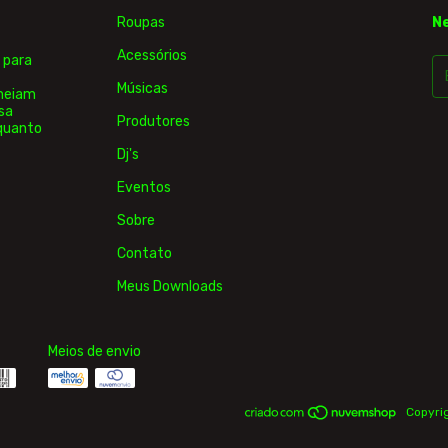
Roupas
N
Acessórios
 para
Músicas
rmeiam
sa
Produtores
 quanto
Dj's
Eventos
Sobre
Contato
Meus Downloads
Meios de envio
Copyrig