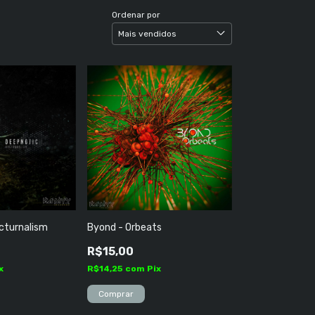
Ordenar por
cturnalism
Byond - Orbeats
R$15,00
x
R$14,25
com
Pix