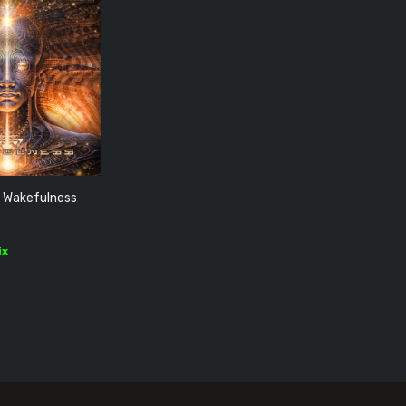
- Wakefulness
ix