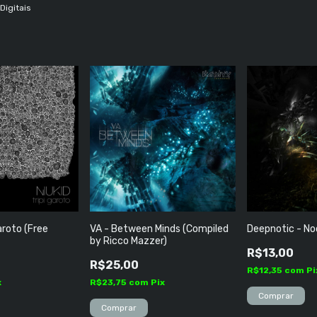
Digitais
Garoto (Free
VA - Between Minds (Compiled
Deepnotic - No
by Ricco Mazzer)
R$13,00
R$25,00
R$12,35
com
Pi
x
R$23,75
com
Pix