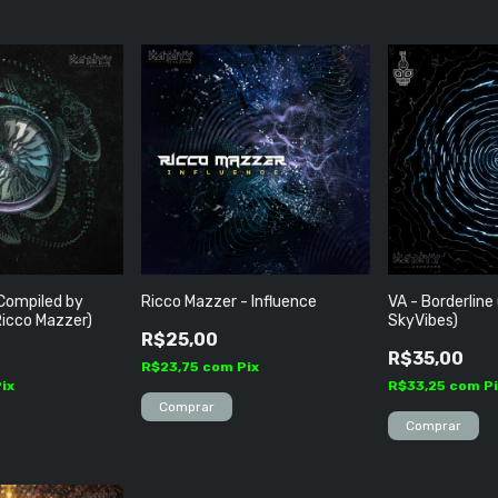
(Compiled by
Ricco Mazzer - Influence
VA - Borderline
Ricco Mazzer)
SkyVibes)
R$25,00
R$35,00
R$23,75
com
Pix
Pix
R$33,25
com
P